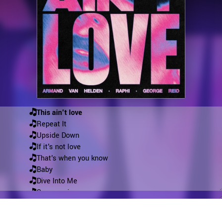
This ain't love
Repeat It
Upside Down
If it's not love
That's when you know
Baby
Dive Into Me
Sorry papi
Movin' To The Sun
Jamaican (Bam Bam)