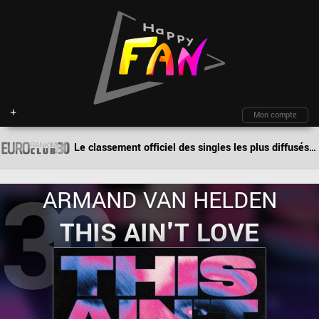
+
Mon compte
Le classement officiel des singles les plus diffusés par les deejays en Europe !
Fil d'actu
Nouveautés
Moteur de recherche
Mon compte
TOP Classement
Archives
30
Membres
Battles
Blind test
ARMAND VAN HELDEN
Messagerie
Playlists
À propos
Artistes
Contact
THIS AIN'T LOVE
Hasard
Plan du site