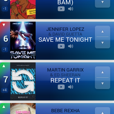
BAM)
-1
JENNIFER LOPEZ
& DAVID GUETTA
6
SAVE ME TONIGHT
-1
MARTIN GARRIX
& ED SHEERAN
7
REPEAT IT
+4
BEBE REXHA