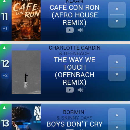
KLAAN
CAFÉ CON RON
11
(AFRO HOUSE
REMIX)
+1
CHARLOTTE CARDIN
& OFENBACH
THE WAY WE
12
TOUCH
(OFENBACH
+2
REMIX)
BORMIN'
& SKINNY DAYS
13
BOYS DON'T CRY