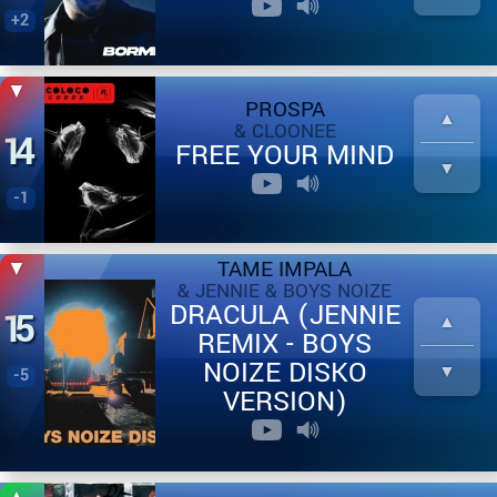
+2
PROSPA
& CLOONEE
14
FREE YOUR MIND
-1
TAME IMPALA
& JENNIE & BOYS NOIZE
DRACULA (JENNIE
15
REMIX - BOYS
NOIZE DISKO
-5
VERSION)