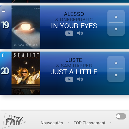
ALESSO
& ONEREPUBLIC
19
IN YOUR EYES
JUSTĖ
& SAM HARPER
20
JUST A LITTLE
On
Nouveautés
TOP Classement