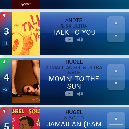
ANOTR
& 54 ULTRA
3
TALK TO YOU
-1
HUGEL
& IMAEL ANGEL & ULTRA
NATÉ
4
MOVIN' TO THE
SUN
+2
HUGEL
& SOLTO
JAMAICAN (BAM
5