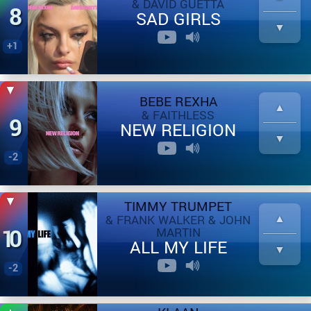
& DAVID GUETTA
8
SAD GIRLS
+1
BEBE REXHA
& FAITHLESS
9
NEW RELIGION
-2
TIMMY TRUMPET
& FRANK WALKER & JOHN
10
MARTIN
ALL MY LIFE
-2