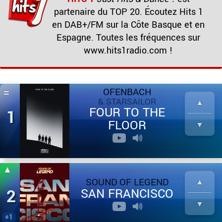
partenaire du TOP 20.
Écoutez Hits 1
en DAB+/FM sur la Côte Basque et en
Espagne. Toutes les fréquences sur
www.hits1radio.com
!
OFENBACH
& STARSAILOR
FOUR TO THE
1
FLOOR
SOUND OF LEGEND
2
SAN FRANCISCO
+1