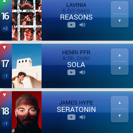
LAVINIA
& ELY OAKS
16
REASONS
+2
HENRI PFR
& DR. CHAII
17
SOLA
-1
JAMES HYPE
18
SERATONIN
-1