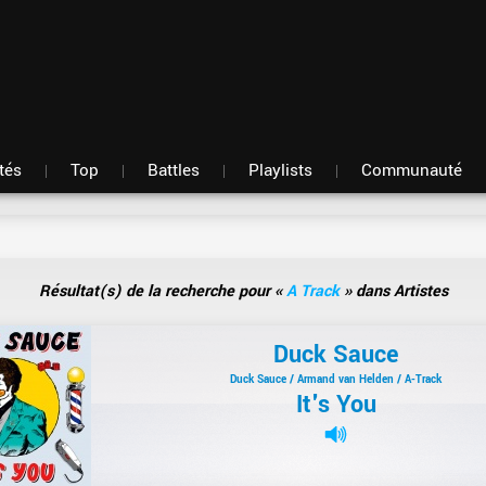
Fil d'actu
Nouveautés
Mon compte
TOP Classement
Membres
Battles
Messagerie
Playlists
Artistes
Hasard
tés
Top
Battles
Playlists
Communauté
Résultat(s) de la recherche pour «
A Track
» dans Artistes
Duck Sauce
Duck Sauce / Armand van Helden / A-Track
It's You