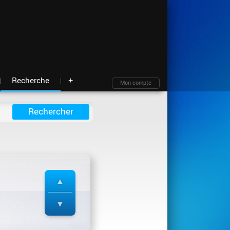
Moteur de recherche
Archives
Blind test
À propos
Contact
Plan du site
Recherche
+
Mon compte