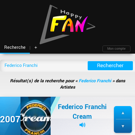
Recherche
+
Mon compte
Fil d'actu
Nouveautés
Moteur de recherche
Mon compte
TOP Classement
Archives
Membres
Battles
Blind test
Résultat(s) de la recherche pour «
Federico Franchi
» dans
Messagerie
Playlists
À propos
Artistes
Artistes
Contact
Hasard
Plan du site
Federico Franchi
Cream
2007