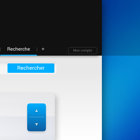
Moteur de recherche
Archives
Blind test
À propos
Contact
Plan du site
Recherche
+
Mon compte