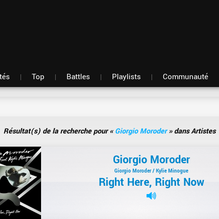
Fil d'actu
Nouveautés
Mon compte
TOP Classement
Membres
Battles
Messagerie
Playlists
Artistes
Hasard
tés
Top
Battles
Playlists
Communauté
Résultat(s) de la recherche pour «
Giorgio Moroder
» dans Artistes
Giorgio Moroder
Giorgio Moroder / Kylie Minogue
Right Here, Right Now