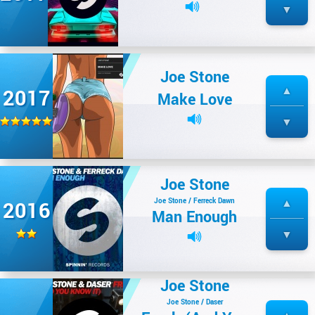
Joe Stone
2017
Make Love
Joe Stone
Joe Stone / Ferreck Dawn
2016
Man Enough
Joe Stone
Joe Stone / Daser