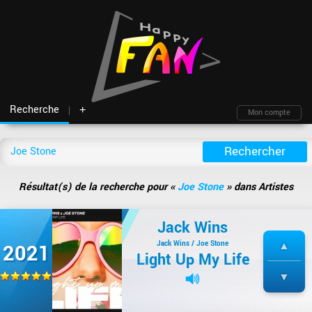
Recherche
+
Mon compte
Fil d'actu
Nouveautés
Moteur de recherche
Mon compte
TOP Classement
Archives
Membres
Battles
Blind test
Résultat(s) de la recherche pour «
Joe Stone
» dans Artistes
Messagerie
Playlists
À propos
Artistes
Contact
Jack Wins
Hasard
Plan du site
Jack Wins / Joe Stone
2021
Light Up My Life