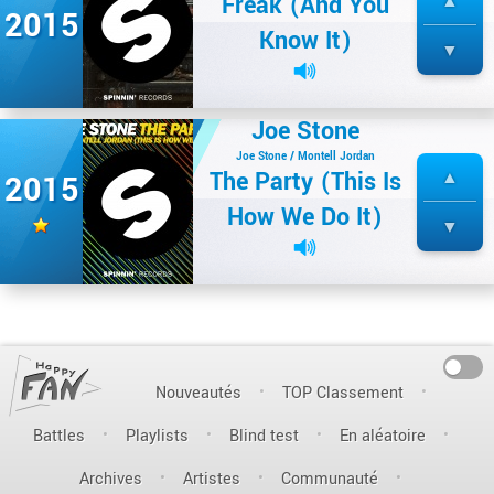
Freak (And You
2015
Know It)
Joe Stone
Joe Stone / Montell Jordan
The Party (This Is
2015
How We Do It)
On
Nouveautés
TOP Classement
Battles
Playlists
Blind test
En aléatoire
Archives
Artistes
Communauté