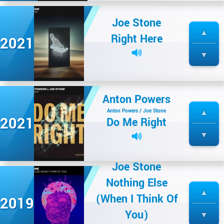
Joe Stone
Right Here
2021
Anton Powers
Anton Powers / Joe Stone
2021
Do Me Right
Joe Stone
Nothing Else
(When I Think Of
2019
You)