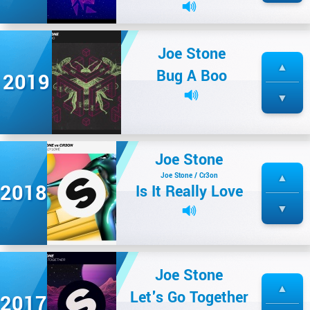
Joe Stone
Bug A Boo
2019
Joe Stone
Joe Stone / Cr3on
2018
Is It Really Love
Joe Stone
Let's Go Together
2017