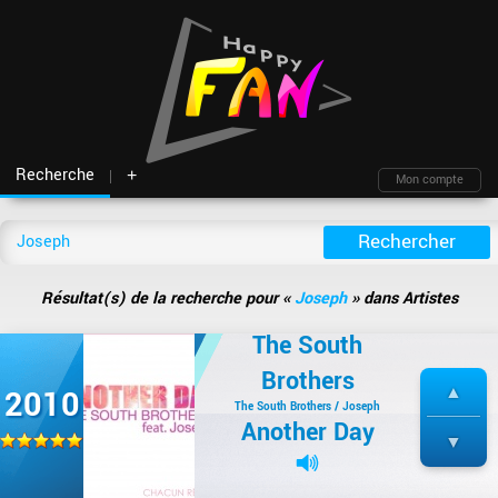
Recherche
+
Mon compte
Fil d'actu
Nouveautés
Moteur de recherche
Mon compte
TOP Classement
Archives
Membres
Battles
Blind test
Résultat(s) de la recherche pour «
Joseph
» dans Artistes
Messagerie
Playlists
À propos
The South
Artistes
Contact
Hasard
Plan du site
Brothers
2010
The South Brothers / Joseph
Another Day