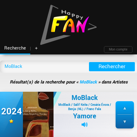
Recherche
+
Mon compte
Fil d'actu
Nouveautés
Moteur de recherche
Mon compte
TOP Classement
Archives
Membres
Battles
Blind test
Résultat(s) de la recherche pour «
MoBlack
» dans Artistes
Messagerie
Playlists
À propos
Artistes
Contact
MoBlack
Hasard
Plan du site
MoBlack / Salif Keïta / Cesária Évora /
2024
Benja (NL) / Franc Fala
Yamore