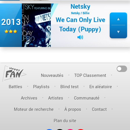
Netsky
Netsky / Billie
We Can Only Live
2013
Today (Puppy)
On
Nouveautés
TOP Classement
Battles
Playlists
Blind test
En aléatoire
Archives
Artistes
Communauté
Moteur de recherche
À propos
Contact
Plan du site