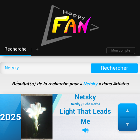
Recherche
+
Mon compte
Fil d'actu
Nouveautés
Moteur de recherche
Mon compte
TOP Classement
Archives
Membres
Battles
Blind test
Résultat(s) de la recherche pour «
Netsky
» dans Artistes
Messagerie
Playlists
À propos
Netsky
Artistes
Contact
Hasard
Plan du site
Netsky / Bebe Rexha
Light That Leads
2025
Me