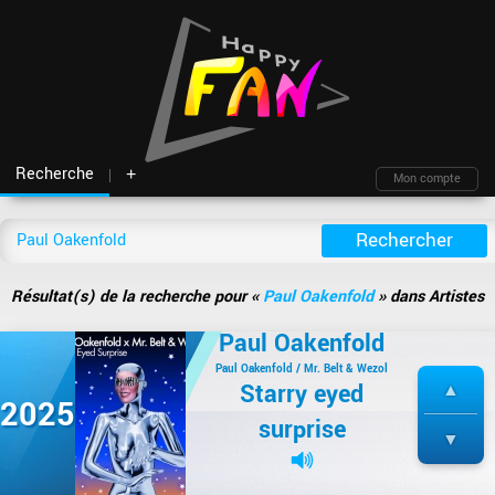
Recherche
+
Mon compte
Fil d'actu
Nouveautés
Moteur de recherche
Mon compte
TOP Classement
Archives
Membres
Battles
Blind test
Résultat(s) de la recherche pour «
Paul Oakenfold
» dans Artistes
Messagerie
Playlists
À propos
Paul Oakenfold
Artistes
Contact
Hasard
Plan du site
Paul Oakenfold / Mr. Belt & Wezol
Starry eyed
2025
surprise