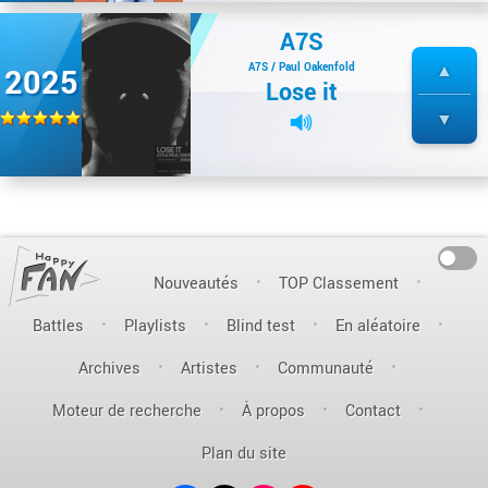
A7S
A7S / Paul Oakenfold
2025
Lose it
On
Nouveautés
TOP Classement
Battles
Playlists
Blind test
En aléatoire
Archives
Artistes
Communauté
Moteur de recherche
À propos
Contact
Plan du site