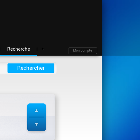
Moteur de recherche
Archives
Blind test
À propos
Contact
Plan du site
Recherche
+
Mon compte