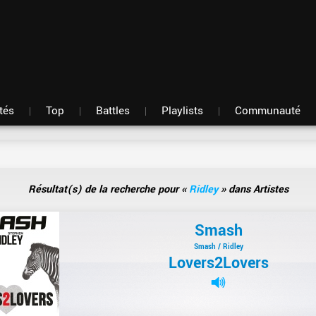
Fil d'actu
Nouveautés
Mon compte
TOP Classement
Membres
Battles
Messagerie
Playlists
Artistes
Hasard
tés
Top
Battles
Playlists
Communauté
Résultat(s) de la recherche pour «
Ridley
» dans Artistes
Smash
Smash / Ridley
Lovers2Lovers