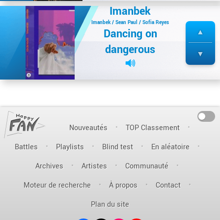
Imanbek
Imanbek / Sean Paul / Sofia Reyes
Dancing on
dangerous
On
Nouveautés
TOP Classement
Battles
Playlists
Blind test
En aléatoire
Archives
Artistes
Communauté
Moteur de recherche
À propos
Contact
Plan du site