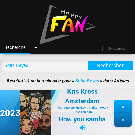
Recherche
+
Mon compte
Fil d'actu
Nouveautés
Moteur de recherche
Mon compte
TOP Classement
Archives
Membres
Battles
Blind test
Résultat(s) de la recherche pour «
Sofia Reyes
» dans Artistes
Messagerie
Playlists
À propos
Kris Kross
Artistes
Contact
Amsterdam
Hasard
Plan du site
Kris Kross Amsterdam / Sofia Reyes /
2023
Tinie Tempah
How you samba