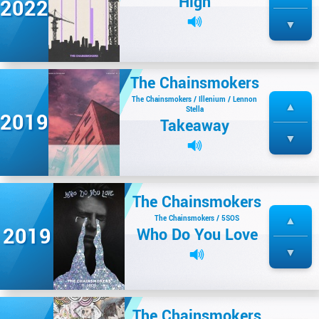
High
2022
The Chainsmokers
The Chainsmokers / Illenium / Lennon
Stella
2019
Takeaway
The Chainsmokers
The Chainsmokers / 5SOS
2019
Who Do You Love
The Chainsmokers