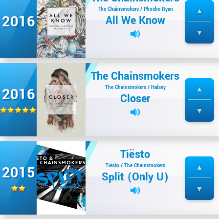
The Chainsmokers / Phoebe Ryan
2016
All We Know
The Chainsmokers
The Chainsmokers / Halsey
2016
Closer
Tiësto
Tiësto / The Chainsmokers
2015
Split (Only U)