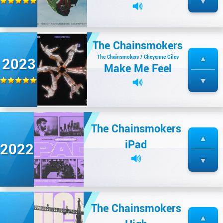
The Chainsmokers
The Chainsmokers / Cheyenne Giles
2023
Make Me Feel
The Chainsmokers
iPad
2022
The Chainsmokers