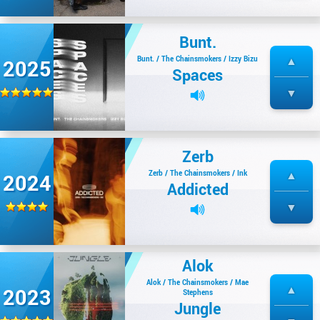
Bunt.
Bunt. / The Chainsmokers / Izzy Bizu
2025
Spaces
Zerb
Zerb / The Chainsmokers / Ink
2024
Addicted
Alok
Alok / The Chainsmokers / Mae
2023
Stephens
Jungle