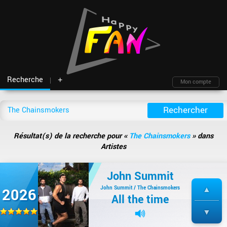
Recherche
+
Mon compte
Fil d'actu
Nouveautés
Moteur de recherche
Mon compte
TOP Classement
Archives
Membres
Battles
Blind test
Résultat(s) de la recherche pour «
The Chainsmokers
» dans
Messagerie
Playlists
À propos
Artistes
Artistes
Contact
Hasard
Plan du site
John Summit
John Summit / The Chainsmokers
2026
All the time