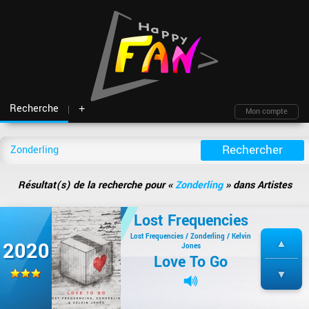
Recherche
+
Mon compte
Fil d'actu
Nouveautés
Moteur de recherche
Mon compte
TOP Classement
Archives
Membres
Battles
Blind test
Résultat(s) de la recherche pour «
Zonderling
» dans Artistes
Messagerie
Playlists
À propos
Artistes
Contact
Lost Frequencies
Hasard
Plan du site
Lost Frequencies / Zonderling / Kelvin
2020
Jones
Love To Go