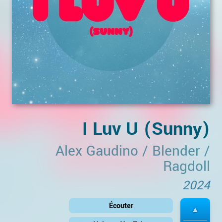
I Luv U (Sunny)
Alex Gaudino
/
Blender
/
Ragdoll
2024
Écouter