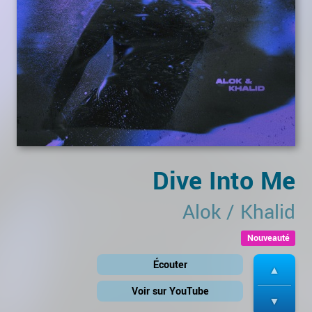
Dive Into Me
Alok
/
Khalid
Nouveauté
Écouter
Voir sur YouTube