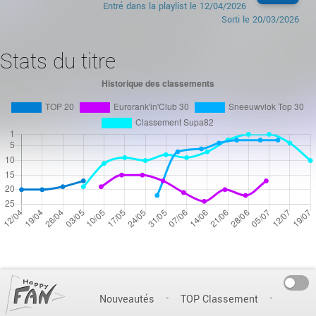
Entré dans la playlist le
12/04/2026
Sorti le
20/03/2026
Stats du titre
On
Nouveautés
TOP Classement