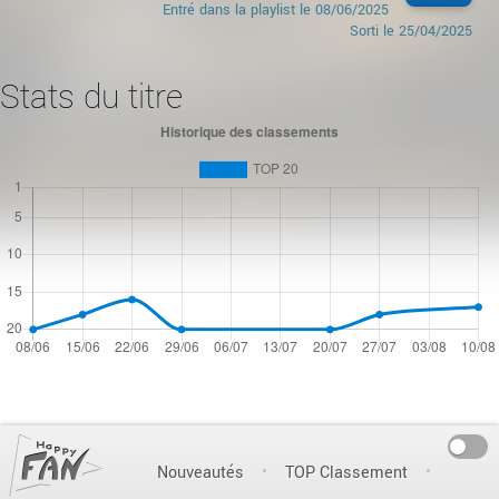
Entré dans la playlist le
08/06/2025
Sorti le
25/04/2025
Stats du titre
On
Nouveautés
TOP Classement