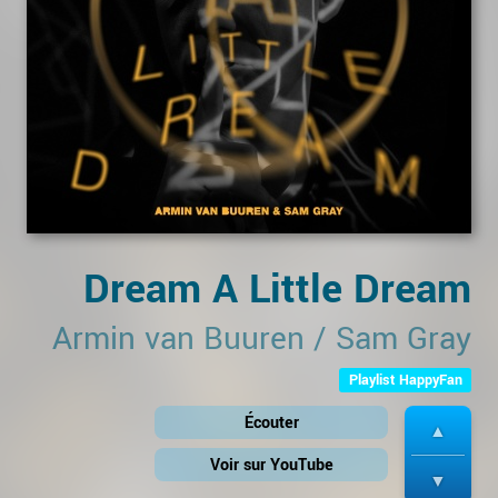
Dream A Little Dream
Armin van Buuren
/
Sam Gray
Playlist HappyFan
Écouter
Voir sur YouTube