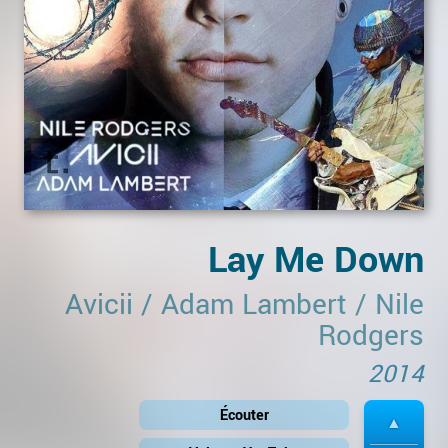
Lay Me Down
Avicii
/
Adam Lambert
/
Nile
Rodgers
2014
Écouter