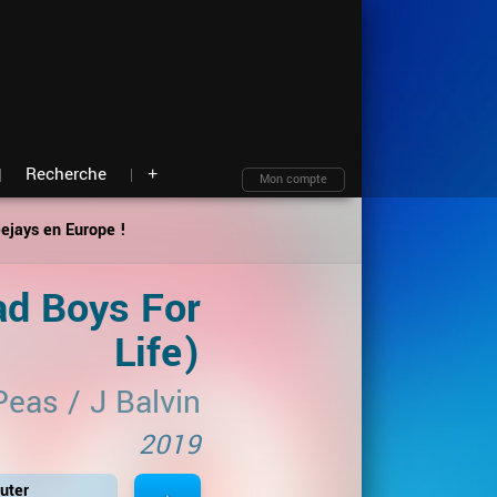
Moteur de recherche
Archives
Blind test
À propos
Contact
Plan du site
Recherche
+
Mon compte
eejays en Europe !
d Boys For
Life)
Peas
/
J Balvin
2019
uter