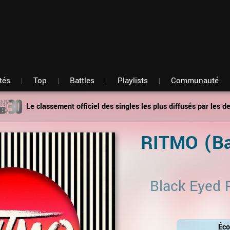
Fil d'actu
Nouveautés
Mon compte
TOP Classement
Membres
Battles
Messagerie
Playlists
Artistes
Hasard
tés
Top
Battles
Playlists
Communauté
Le classement officiel des singles les plus diffusés par les d
RITMO (Ba
Black Eyed 
Éco