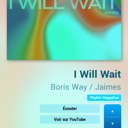
I Will Wait
Boris Way
/
Jaimes
Playlist HappyFan
Écouter
Voir sur YouTube