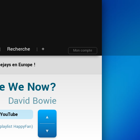
Moteur de recherche
Archives
Blind test
À propos
Contact
Plan du site
Recherche
+
Mon compte
eejays en Europe !
re We Now?
David Bowie
r YouTube
playlist HappyFan)