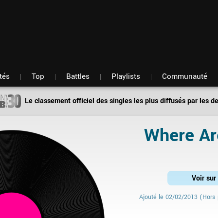
Fil d'actu
Nouveautés
Mon compte
TOP Classement
Membres
Battles
Messagerie
Playlists
Artistes
Hasard
tés
Top
Battles
Playlists
Communauté
Le classement officiel des singles les plus diffusés par les d
Where A
Voir su
Ajouté le
02/02/2013
(Hors 