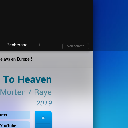
Moteur de recherche
Archives
Blind test
À propos
Contact
Plan du site
Recherche
+
Mon compte
eejays en Europe !
t To Heaven
Morten
/
Raye
2019
uter
r YouTube