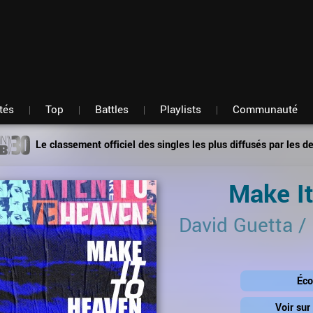
Fil d'actu
Nouveautés
Mon compte
TOP Classement
Membres
Battles
Messagerie
Playlists
Artistes
Hasard
tés
Top
Battles
Playlists
Communauté
Le classement officiel des singles les plus diffusés par les d
Make I
David Guetta
/
Éco
Voir su