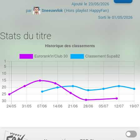
Ajouté le
23/05/2026
par
Sneeuwvlok
(Hors playlist HappyFan)
Sorti le
01/05/2026
Stats du titre
On