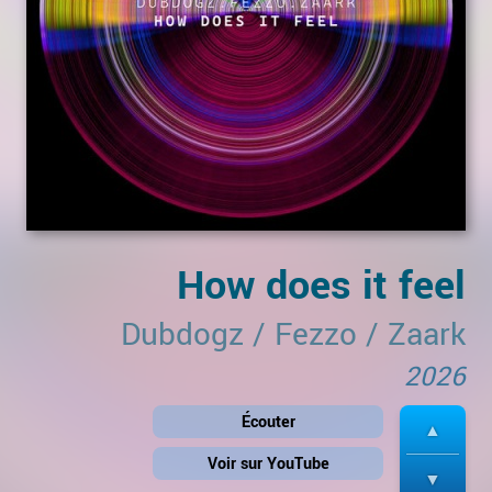
How does it feel
Dubdogz
/
Fezzo
/
Zaark
2026
Écouter
Voir sur YouTube