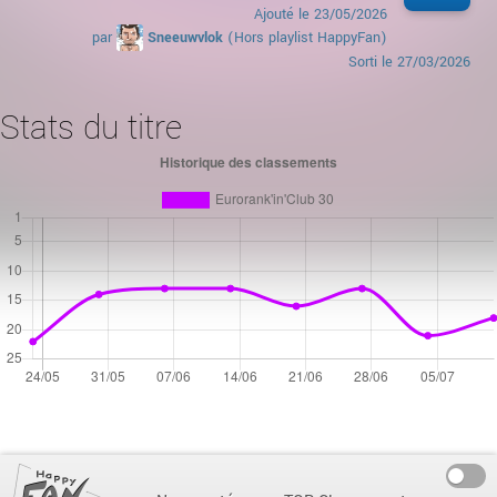
Ajouté le
23/05/2026
par
Sneeuwvlok
(Hors playlist HappyFan)
Sorti le
27/03/2026
Stats du titre
On