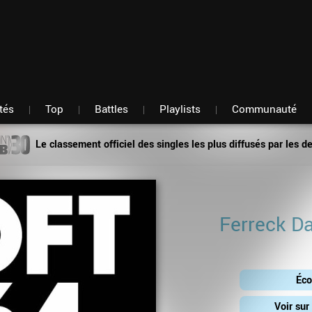
Fil d'actu
Nouveautés
Mon compte
TOP Classement
Membres
Battles
Messagerie
Playlists
Artistes
Hasard
tés
Top
Battles
Playlists
Communauté
Le classement officiel des singles les plus diffusés par les d
Ferreck D
Éco
Voir su