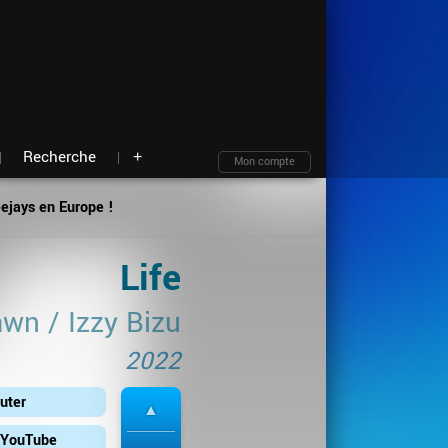
Moteur de recherche
Archives
Blind test
À propos
Contact
Plan du site
Recherche
+
Mon compte
eejays en Europe !
Life
awn
/
Izzy Bizu
2022
uter
r YouTube