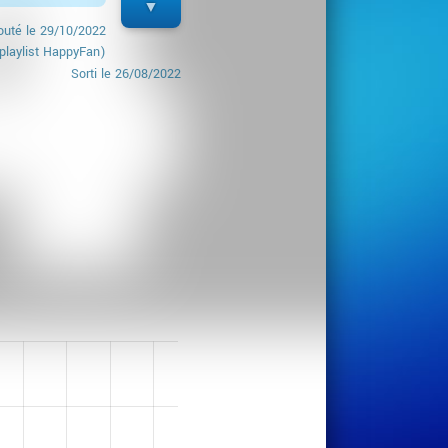
outé le
29/10/2022
playlist HappyFan)
Sorti le
26/08/2022