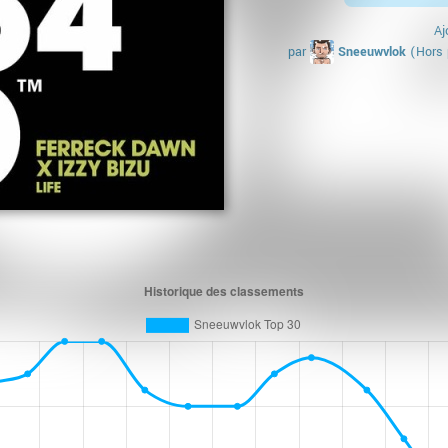
Aj
par
Sneeuwvlok
(Hors 