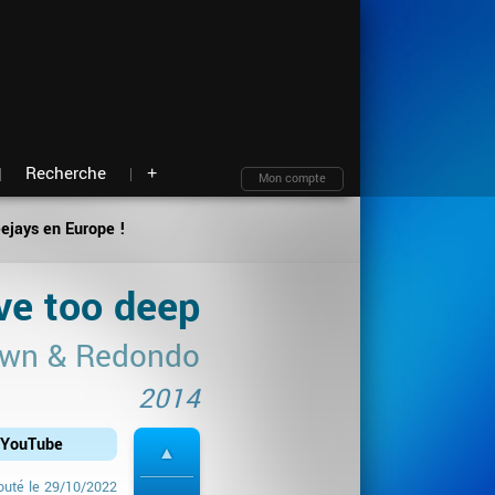
Moteur de recherche
Archives
Blind test
À propos
Contact
Plan du site
Recherche
+
Mon compte
eejays en Europe !
ve too deep
awn & Redondo
2014
r YouTube
outé le
29/10/2022