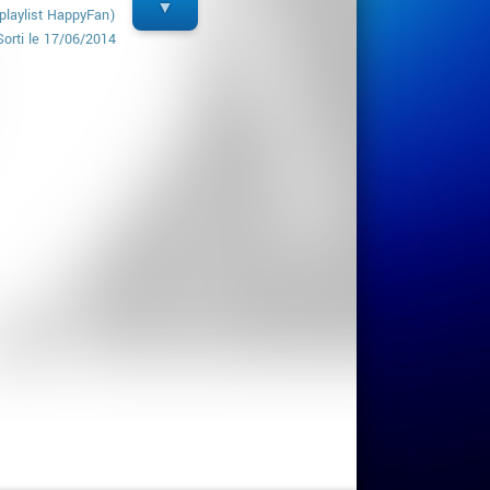
playlist HappyFan)
Sorti le
17/06/2014