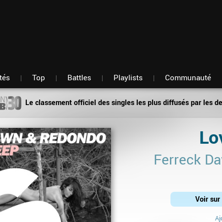
Fil d'actu
Nouveautés
Mon compte
TOP Classement
Membres
Battles
Messagerie
Playlists
Artistes
Hasard
tés
Top
Battles
Playlists
Communauté
Le classement officiel des singles les plus diffusés par les d
Lo
Ferreck D
Voir su
Aj