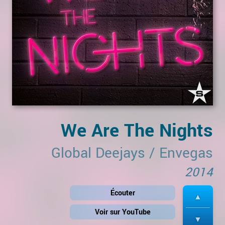
We Are The Nights
Global Deejays
/
Envegas
2014
Écouter
Voir sur YouTube