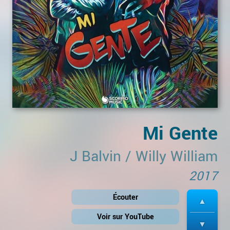
Mi Gente
J Balvin
/
Willy William
2017
Écouter
Voir sur YouTube