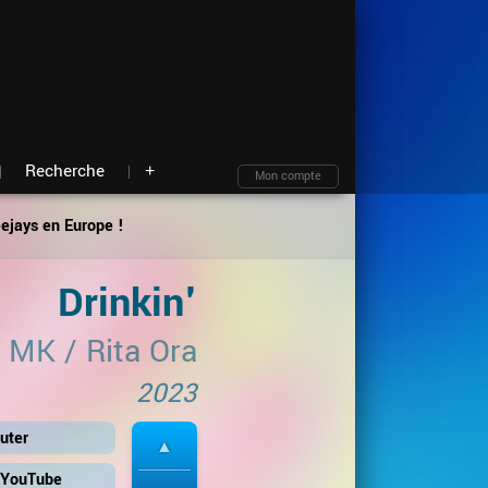
Moteur de recherche
Archives
Blind test
À propos
Contact
Plan du site
Recherche
+
Mon compte
eejays en Europe !
Drinkin'
/
MK
/
Rita Ora
2023
uter
r YouTube