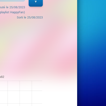
outé le
25/08/2023
playlist HappyFan)
Sorti le
25/08/2023