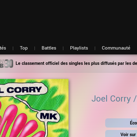
Fil d'actu
Nouveautés
Mon compte
TOP Classement
Membres
Battles
Messagerie
Playlists
Artistes
Hasard
tés
Top
Battles
Playlists
Communauté
Le classement officiel des singles les plus diffusés par les d
Joel Corry
Éco
Voir su