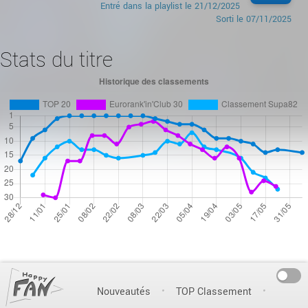
Entré dans la playlist le
21/12/2025
Sorti le
07/11/2025
Stats du titre
On
Nouveautés
TOP Classement