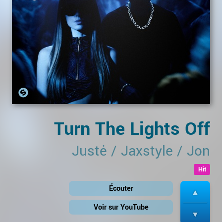
Turn The Lights Off
Justė
/
Jaxstyle
/
Jon
Hit
Écouter
Voir sur YouTube