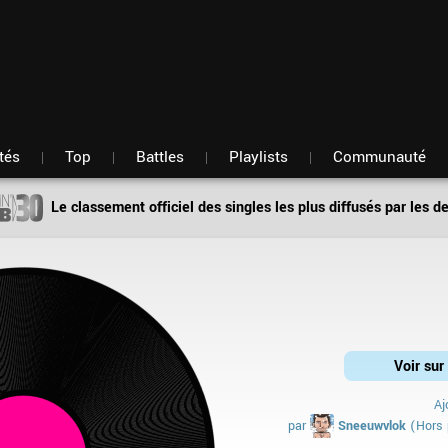
Fil d'actu
Nouveautés
Mon compte
TOP Classement
Membres
Battles
Messagerie
Playlists
Artistes
Hasard
tés
Top
Battles
Playlists
Communauté
Le classement officiel des singles les plus diffusés par les d
Voir su
Aj
par
Sneeuwvlok
(Hors 