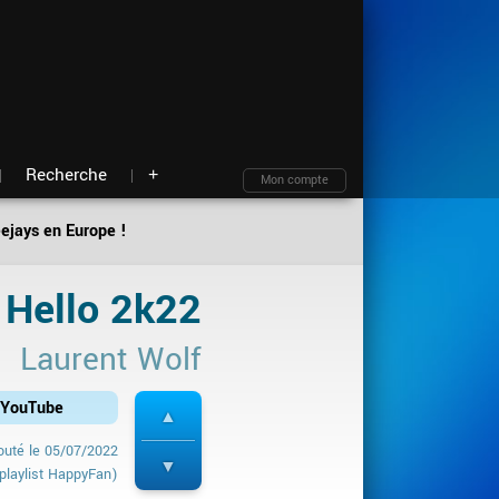
Moteur de recherche
Archives
Blind test
À propos
Contact
Plan du site
Recherche
+
Mon compte
eejays en Europe !
Hello 2k22
Laurent Wolf
r YouTube
outé le
05/07/2022
playlist HappyFan)