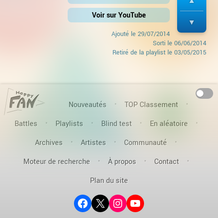
Voir sur YouTube
Ajouté le
29/07/2014
Sorti le
06/06/2014
Retiré de la playlist le 03/05/2015
On
Nouveautés
TOP Classement
Battles
Playlists
Blind test
En aléatoire
Archives
Artistes
Communauté
Moteur de recherche
À propos
Contact
Plan du site
Facebook
X (ex-Twitter)
Instagram
YouTube