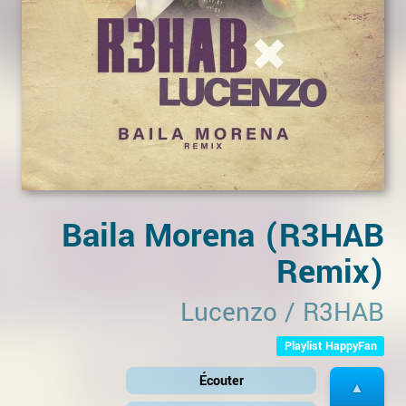
Baila Morena (R3HAB
Remix)
Lucenzo
/
R3HAB
Playlist HappyFan
Écouter