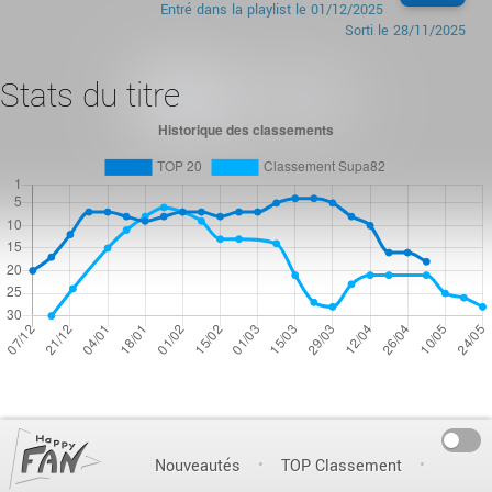
Entré dans la playlist le
01/12/2025
Sorti le
28/11/2025
Stats du titre
On
Nouveautés
TOP Classement