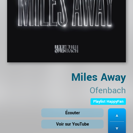
Miles Away
Ofenbach
Playlist HappyFan
Écouter
Voir sur YouTube