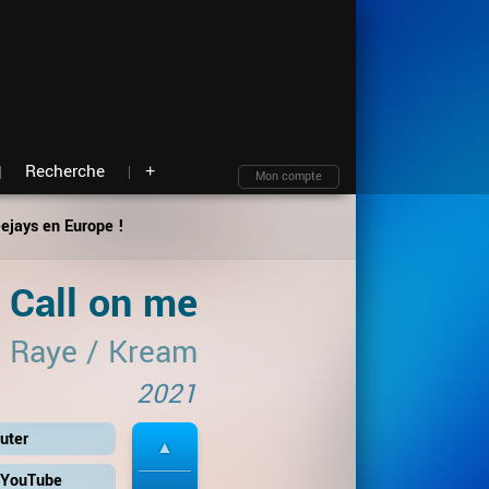
Moteur de recherche
Archives
Blind test
À propos
Contact
Plan du site
Recherche
+
Mon compte
eejays en Europe !
Call on me
Raye
/
Kream
2021
uter
r YouTube