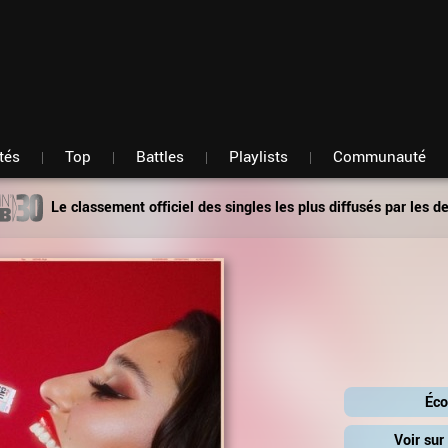
Fil d'actu
Nouveautés
Mon compte
TOP Classement
Membres
Battles
Messagerie
Playlists
Artistes
Hasard
tés
Top
Battles
Playlists
Communauté
Le classement officiel des singles les plus diffusés par les d
Éco
Voir su