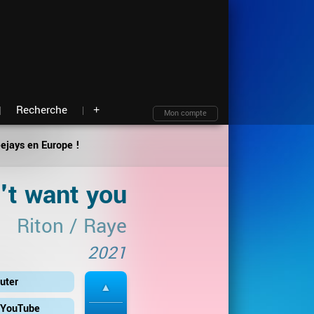
Moteur de recherche
Archives
Blind test
À propos
Contact
Plan du site
Recherche
+
Mon compte
eejays en Europe !
n't want you
Riton
/
Raye
2021
uter
r YouTube