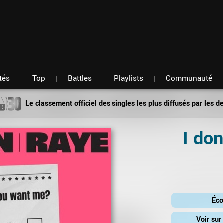
Fil d'actu
Nouveautés
Mon compte
TOP Classement
Membres
Battles
Messagerie
Playlists
Artistes
Hasard
tés
Top
Battles
Playlists
Communauté
Le classement officiel des singles les plus diffusés par les d
I do
Éco
Voir su