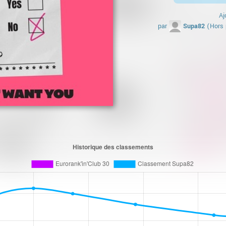
Aj
par
Supa82
(Hors 