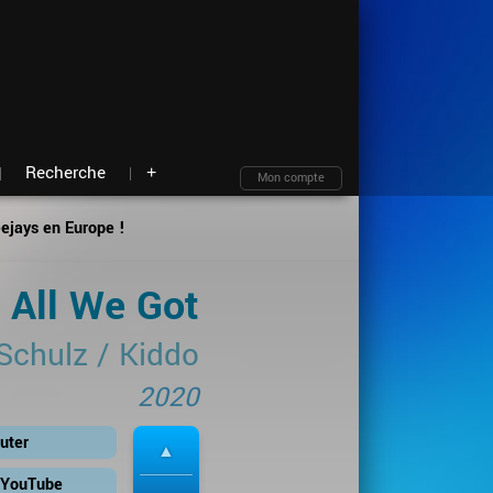
Moteur de recherche
Archives
Blind test
À propos
Contact
Plan du site
Recherche
+
Mon compte
eejays en Europe !
All We Got
Schulz
/
Kiddo
2020
uter
r YouTube