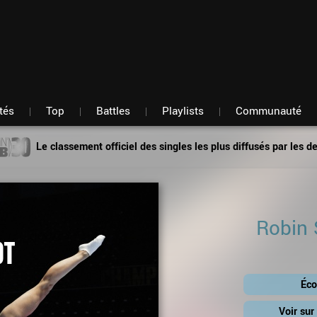
Fil d'actu
Nouveautés
Mon compte
TOP Classement
Membres
Battles
Messagerie
Playlists
Artistes
Hasard
tés
Top
Battles
Playlists
Communauté
Le classement officiel des singles les plus diffusés par les d
Robin 
Éco
Voir su