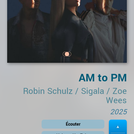
AM to PM
Robin Schulz
/
Sigala
/
Zoe
Wees
2025
Écouter