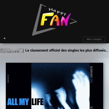
+
Mon compte
Le classement officiel des singles les plus diffusés par les deejays en Europe !
Fil d'actu
Nouveautés
Moteur de recherche
Mon compte
TOP Classement
Archives
Membres
Battles
Blind test
Messagerie
Playlists
À propos
Artistes
Contact
Hasard
Plan du site