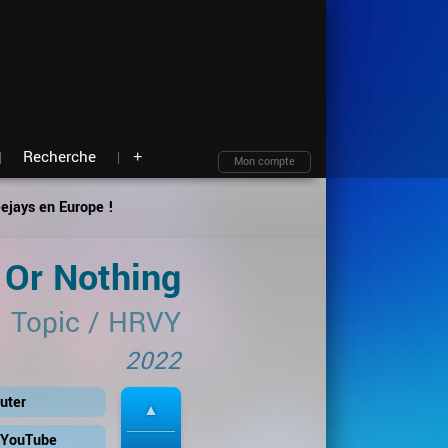
Moteur de recherche
Archives
Blind test
À propos
Contact
Plan du site
Recherche
+
Mon compte
eejays en Europe !
l Or Nothing
Topic
/
HRVY
2022
uter
r YouTube