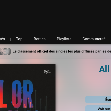
Fil d'actu
Nouveautés
Mon compte
TOP Classement
Membres
Battles
Messagerie
Playlists
Artistes
Hasard
tés
Top
Battles
Playlists
Communauté
Le classement officiel des singles les plus diffusés par les d
Al
Éco
Voir su