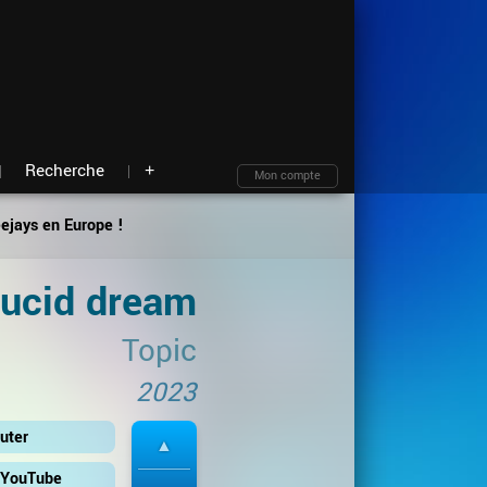
Moteur de recherche
Archives
Blind test
À propos
Contact
Plan du site
Recherche
+
Mon compte
eejays en Europe !
ucid dream
Topic
2023
uter
r YouTube