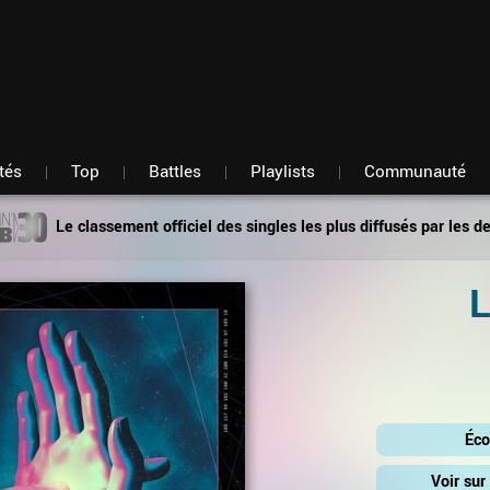
Fil d'actu
Nouveautés
Mon compte
TOP Classement
Membres
Battles
Messagerie
Playlists
Artistes
Hasard
tés
Top
Battles
Playlists
Communauté
Le classement officiel des singles les plus diffusés par les d
L
Éco
Voir su