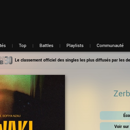
Fil d'actu
Nouveautés
Mon compte
TOP Classement
Membres
Battles
Messagerie
Playlists
Artistes
Hasard
tés
Top
Battles
Playlists
Communauté
Le classement officiel des singles les plus diffusés par les d
Zer
Éco
Voir su