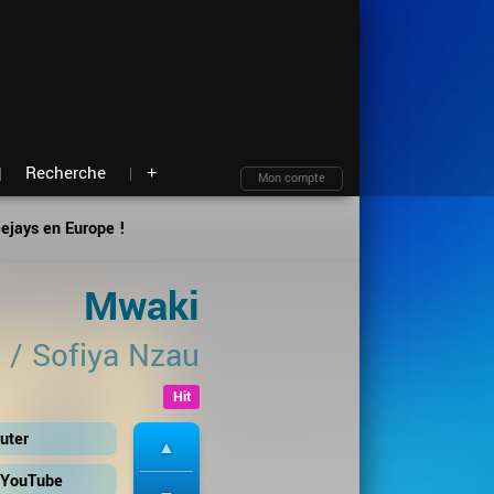
Moteur de recherche
Archives
Blind test
À propos
Contact
Plan du site
Recherche
+
Mon compte
eejays en Europe !
Mwaki
b
/
Sofiya Nzau
Hit
uter
r YouTube