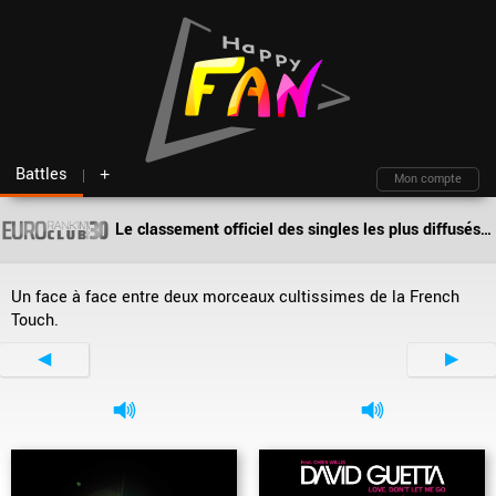
Battles
+
Mon compte
Le classement officiel des singles les plus diffusés par les deejays en Europe !
Fil d'actu
Nouveautés
Moteur de recherche
Mon compte
TOP Classement
Archives
Membres
Battles
Blind test
Un face à face entre deux morceaux cultissimes de la French
Messagerie
Playlists
À propos
Touch.
Artistes
Contact
◀
▶
Hasard
Plan du site