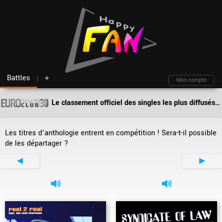
Battles
+
Mon compte
Le classement officiel des singles les plus diffusés par les deejays en Europe !
Fil d'actu
Nouveautés
Moteur de recherche
Mon compte
TOP Classement
Archives
Membres
Battles
Blind test
Les titres d’anthologie entrent en compétition ! Sera-t-il possible
Messagerie
Playlists
À propos
de les départager ?
Artistes
Contact
◀
▶
Hasard
Plan du site