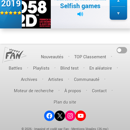
2019
Selfish games
On
Nouveautés
TOP Classement
Battles
Playlists
Blind test
En aléatoire
Archives
Artistes
Communauté
Moteur de recherche
À propos
Contact
Plan du site
Facebook
X (ex-Twitter)
Instagram
YouTube
© 2026 - Imaginé et codé par Fan -
Mentions légales
(26 ms)