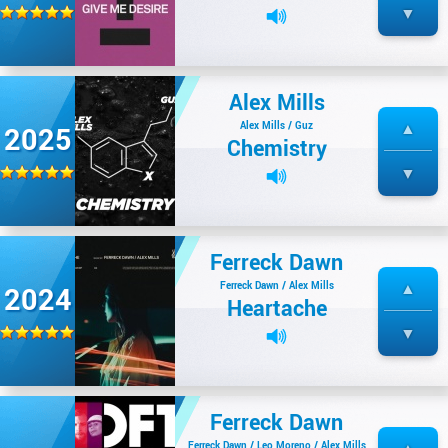
Alex Mills
Alex Mills / Guz
2025
Chemistry
Ferreck Dawn
Ferreck Dawn / Alex Mills
2024
Heartache
Ferreck Dawn
Ferreck Dawn / Leo Moreno / Alex Mills