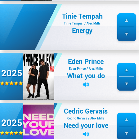
Tinie Tempah
Tinie Tempah / Alex Mills
Energy
Eden Prince
Eden Prince / Alex Mills
2025
What you do
Cedric Gervais
Cedric Gervais / Alex Mills
2025
Need your love