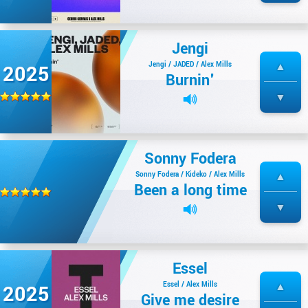
Jengi
Jengi / JADED / Alex Mills
2025
Burnin'
Sonny Fodera
Sonny Fodera / Kideko / Alex Mills
Been a long time
Essel
Essel / Alex Mills
2025
Give me desire