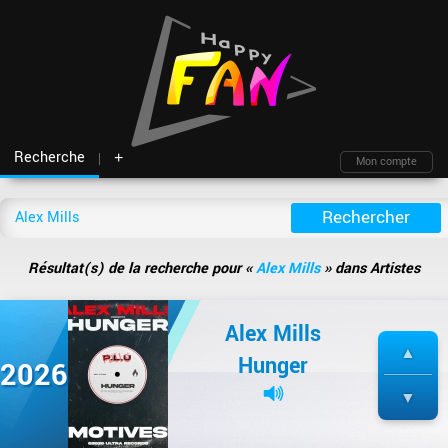
Recherche
+
Mon compte
Fil d'actu
Nouveautés
Moteur de recherche
Mon compte
TOP Classement
Archives
Membres
Battles
Blind test
Résultat(s) de la recherche pour «
Alex Mills
» dans Artistes
Messagerie
Playlists
À propos
Artistes
Contact
Alex Mills
Hasard
Plan du site
Hunger
2026