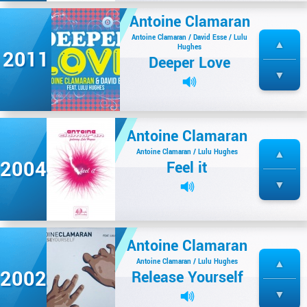
Antoine Clamaran
Antoine Clamaran / David Esse / Lulu
Hughes
2011
Deeper Love
Antoine Clamaran
Antoine Clamaran / Lulu Hughes
2004
Feel it
Antoine Clamaran
Antoine Clamaran / Lulu Hughes
2002
Release Yourself