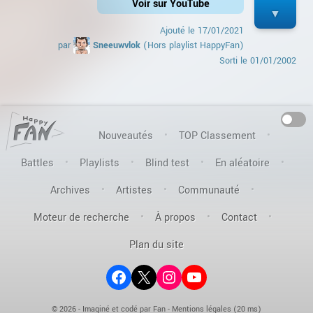
Voir sur YouTube
Ajouté le
17/01/2021
par
Sneeuwvlok
(Hors playlist HappyFan)
Sorti le
01/01/2002
On
Nouveautés
TOP Classement
Battles
Playlists
Blind test
En aléatoire
Archives
Artistes
Communauté
Moteur de recherche
À propos
Contact
Plan du site
Facebook
X (ex-Twitter)
Instagram
YouTube
© 2026 - Imaginé et codé par Fan -
Mentions légales
(20 ms)