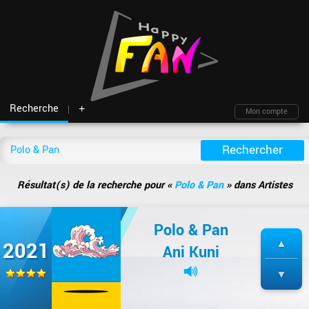
Recherche
+
Mon compte
Fil d'actu
Nouveautés
Moteur de recherche
Mon compte
TOP Classement
Archives
Membres
Battles
Blind test
Résultat(s) de la recherche pour «
Polo & Pan
» dans Artistes
Messagerie
Playlists
À propos
Artistes
Contact
Polo & Pan
Hasard
Plan du site
2021
Ani Kuni