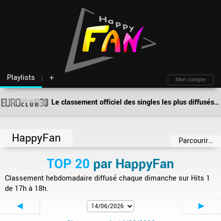
Playlists
+
Mon compte
Le classement officiel des singles les plus diffusés par les deejays en Europe !
Fil d'actu
Nouveautés
Moteur de recherche
Mon compte
TOP Classement
Archives
Membres
Battles
Blind test
HappyFan
Messagerie
Playlists
À propos
Parcourir…
Artistes
Contact
TOP 20
par
HappyFan
Hasard
Plan du site
Classement hebdomadaire diffusé chaque dimanche sur Hits 1
de 17h à 18h.
◀
▶