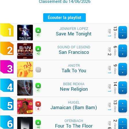
Classement du 14/06/2026
Écouter la playlist
1
13
JENNIFER LOPEZ
TOP
Save Me Tonight
class.
+1
1
2
SOUND OF LEGEND
6
TOP
San Francisco
class.
+2
2
3
ANOTR
9
TOP
Talk To You
class.
1
4
14
BEBE REXHA
TOP
New Religion
class.
+1
1
5
13
HUGEL
TOP
Jamaican (Bam Bam)
class.
-4
1
6
OFENBACH
2
TOP
Four To The Floor
class.
+4
6