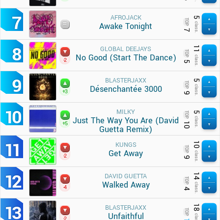
7
AFROJACK
5
TOP
Awake Tonight
class.
7
8
11
GLOBAL DEEJAYS
TOP
No Good (Start The Dance)
class.
-2
5
9
BLASTERJAXX
5
TOP
Désenchantée 3000
class.
+3
9
10
MILKY
5
TOP
Just The Way You Are (David
class.
+5
10
Guetta Remix)
11
10
KUNGS
TOP
Get Away
class.
-2
9
12
14
DAVID GUETTA
TOP
Walked Away
class.
-4
4
13
18
BLASTERJAXX
TOP
Unfaithful
class.
-2
1