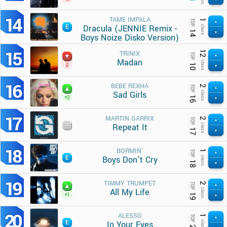
14
TAME IMPALA
1
TOP
Dracula (JENNIE Remix -
class.
14
Boys Noize Disko Version)
15
12
TRINIX
TOP
Madan
class.
-2
10
16
BEBE REXHA
2
TOP
Sad Girls
class.
+2
16
17
MARTIN GARRIX
2
TOP
Repeat It
class.
17
18
BORMIN'
1
TOP
Boys Don't Cry
class.
18
19
TIMMY TRUMPET
2
TOP
All My Life
class.
+1
19
20
ALESSO
1
TOP
In Your Eyes
class.